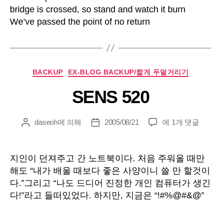
return
성
짜
bridge is crossed, so stand and watch it burn
자
We’ve passed the point of no return
카
BACKUP
EX-BLOG BACKUP/짧게 두덜거리기
테
SENS 520
고
리
SENS
daseoh
에 의해
2005/08/21
에 1개 댓글
게
게
520
시
시
물
물
작
날
지인이 던져주고 간 노트북이다. 처음 주워올 때만
성
짜
해도 “내가 배울 때보다 좋은 사양이니 쓸 만 할것이
자
다.”그리고 “나도 드디어 진정한 개인 컴퓨터가 생긴
다!”라고 들떠있었다. 하지만, 지금은 “!#%@#&@”