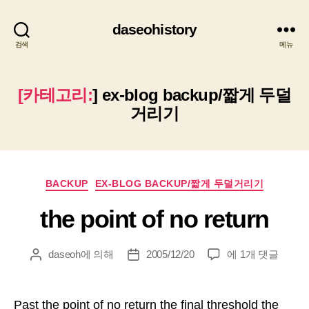
daseohistory
검색
메뉴
[카테고리:
]
ex-blog backup/짧게 두덜
거리기
카
BACKUP
EX-BLOG BACKUP/짧게 두덜거리기
테
the point of no return
고
리
the
daseoh
에 의해
2005/12/20
에 1개 댓글
게
게
point
시
시
of
물
물
no
작
날
Past the point of no return the final threshold the