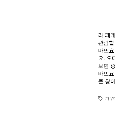
라 페
관람할
바뜨요
요. 
보면 
바뜨요
큰 창이
가우
태
그