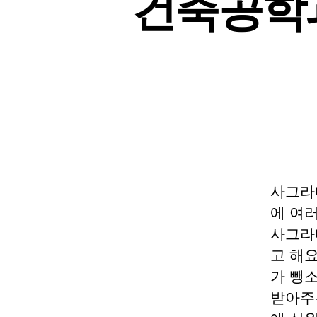
건축공학과
사그라
에 여러
사그라
고 해요
가 뺑
받아주