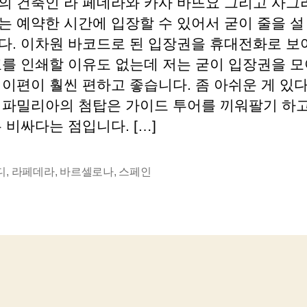
의 건축인 라 페데라와 카사 바뜨요 그리고 사그
의
자
는 예약한 시간에 입장할 수 있어서 굳이 줄을 설
기
다. 이차원 바코드로 된 입장권을 휴대전화로 보
억
–
표를 인쇄할 이유도 없는데 저는 굳이 입장권을 모
바
 이편이 훨씬 편하고 좋습니다. 좀 아쉬운 게 있
르
 파밀리아의 첨탑은 가이드 투어를 끼워팔기 하고
셀
 비싸다는 점입니다. […]
로
나:
라
디
,
라페데라
,
바르셀로나
,
스페인
페
데
라