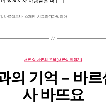
이 밝혀지자 사람들은 더 […]
로
나:
사
디
,
바르셀로나
,
스페인
,
시그라다파밀리아
그
라
다
파
밀
리
아
카
서른 살 사촌의 우울(서른살 여행기)
테
고
의 기억 – 바르
리
사 바뜨요