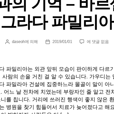
의 기억 – 바르
그라다 파밀리아
건
daseoh
에 의해
2019/01/01
에 댓글 없음
게
게
축
시
시
공
물
물
학
작
날
과
성
짜
다 파밀리아는 외관 앞뒤 모습이 판이하게 다르기
의
자
 사람의 손을 거친 걸 알 수 있습니다. 가우디는
기
다 파밀라아 건설에 집중하느라 몰골이 말이 아
억
–
. 어느 날 전차에 치였는데 부랑자인 줄 알고 전
바
소니를 칩니다. 거리에 쓰러진 행색이 좋지 않은 
르
는 병원을 찾기 힘들어서 치료가 늦어졌다고 해요
셀