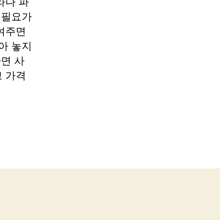
라다 파
 필요가
여주면
아 놓지
다면 사
 가격