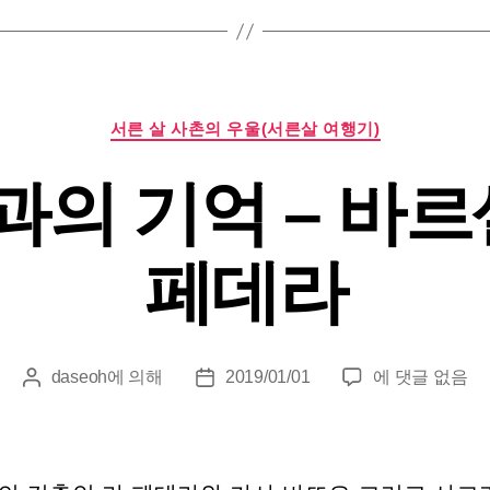
요
카
서른 살 사촌의 우울(서른살 여행기)
테
고
의 기억 – 바르
리
페데라
건
daseoh
에 의해
2019/01/01
에 댓글 없음
게
게
축
시
시
공
물
물
학
작
날
과
성
짜