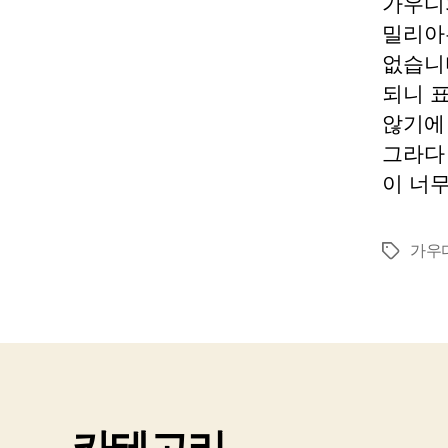
가우디
밀리아
없습니
되니 
않기에
그라다
이 너무
가우
태
그
카테고리