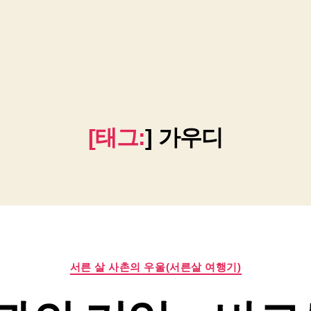
[태그:
]
가우디
카
서른 살 사촌의 우울(서른살 여행기)
테
고
리