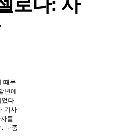
셀로나: 사
 때문
 말년에
니었다
차 기사
환자를
. 나중