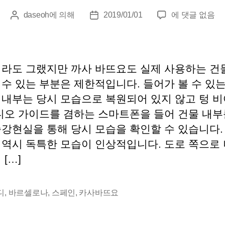
건
daseoh
에 의해
2019/01/01
에 댓글 없음
게
게
축
시
시
공
물
물
학
작
날
과
성
짜
데라도 그랬지만 까사 바뜨요도 실제 사용하는 건
의
자
 수 있는 부분은 제한적입니다. 들어가 볼 수 있
기
 내부는 당시 모습으로 복원되어 있지 않고 텅 비
억
–
오디오 가이드를 겸하는 스마트폰을 들어 건물 내부
바
증강현실을 통해 당시 모습을 확인할 수 있습니다.
르
 역시 독특한 모습이 인상적입니다. 도로 쪽으로 
셀
 […]
로
나:
까
디
,
바르셀로나
,
스페인
,
카사바뜨요
사
바
뜨