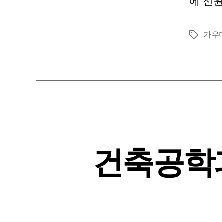
에 신원
가우
태
그
건축공학과