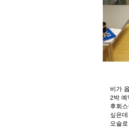
비가 옵
2박 예
후회스
싶은데
오슬로