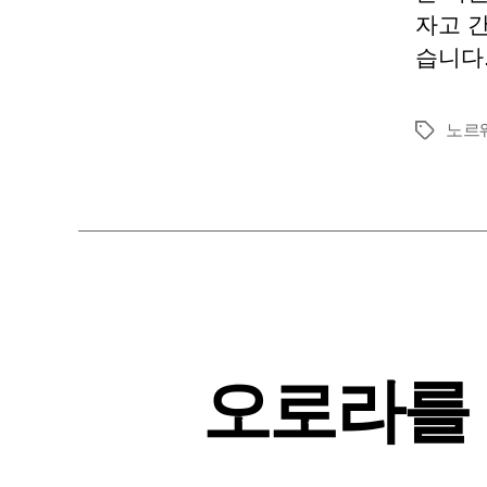
자고 
습니다.
노르
태
그
오로라를 