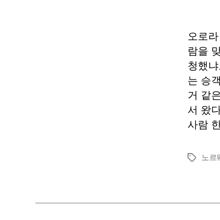
오로라
람을 
청했냐
는 승
거 같
서 왔
사람 한
노르
태
그