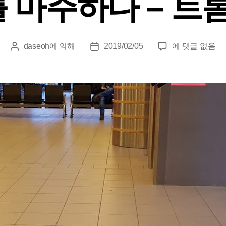
 마주하다 – 트롬
오
daseoh
에 의해
2019/02/05
에 댓글 없음
게
게
로
시
시
라
물
물
를
작
날
마
성
짜
주
자
하
다
–
트
롬
쇠:
미
련