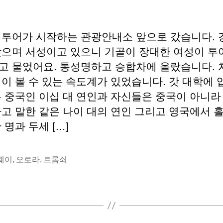
라
물
물
를
작
날
마
성
짜
 투어가 시작하는 관광안내소 앞으로 갔습니다. 
주
자
맞으며 서성이고 있으니 기골이 장대한 여성이 투
하
고 물었어요. 통성명하고 승합차에 올랐습니다. 
다
–
객이 볼 수 있는 속도계가 있었습니다. 갓 대학에
트
은 중국인 이십 대 연인과 자신들은 중국이 아니라
롬
다고 말한 같은 나이 대의 연인 그리고 영국에서 
쇠:
 명과 두세 […]
오
로
라
웨이
,
오로라
,
트롬쇠