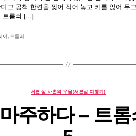
간다고 공책 한켠을 찢어 적어 놓고 키를 얹어 두
 트롬쇠 […]
웨이
,
트롬쇠
카
서른 살 사촌의 우울(서른살 여행기)
테
고
마주하다 – 트롬
리