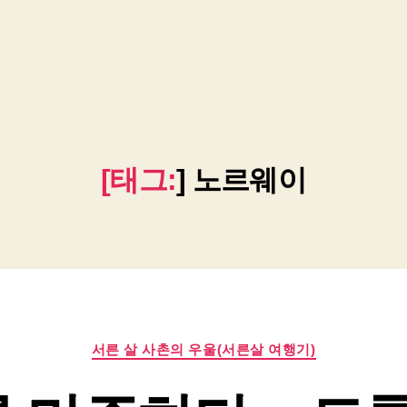
[태그:
]
노르웨이
카
서른 살 사촌의 우울(서른살 여행기)
테
고
리