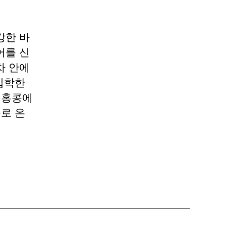
강한 바
어를 신
차 안에
 입학한
 홍콩에
홀로 온