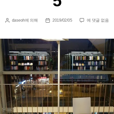
5
오
daseoh
에 의해
2019/02/05
에 댓글 없음
게
게
로
시
시
라
물
물
를
작
날
마
성
짜
주
자
하
다
–
트
롬
쇠:
스
케
치
5