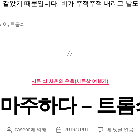
 같았기 때문입니다. 비가 주적주적 내리고 날도 
웨이
,
트롬쇠
카
서른 살 사촌의 우울(서른살 여행기)
테
고
마주하다 – 트롬
리
오
daseoh
에 의해
2019/01/01
에 댓글 없음
게
게
로
시
시