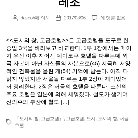
레조
『도
daseoh
에 의해
2017/08/06
에 댓글 없음
게
게
시
시
시
의
물
물
창,
작
날
<<도시의 창, 고급호텔>>은 고급호텔을 도구로 한
고
성
짜
중일 3국을 바라보고 비교한다. 1부 1장에서는 메이
급
자
지 유신 이후 지어진 데이코쿠 호텔을 다루는데 외
호
국 자본이 아닌 자신들의 자본으로(45) 지극히 서양
텔』,
적인 건축물을 올린 게(54) 기억에 남는다. 아직 다
1
읽지 않았지만 서울을 다루는 1부 2장이 재미있어
부
2
서 정리한다. 2장은 서울의 호텔을 다룬다. 조선의
장
주요 호텔은 일본에 의해 세워졌다. 철도가 생기며
호
신의주와 부산에 철도 […]
화
로
『도시의 창, 고급호텔』
,
고급호텔
,
도시
,
도시의 창
,
서울
,
움
태
호텔
의
그
기