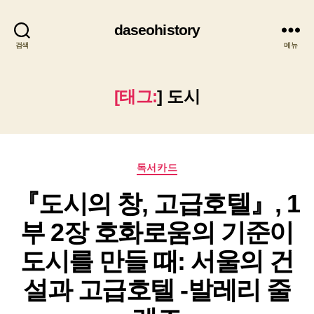
daseohistory
검색
메뉴
[태그:
]
도시
카
독서카드
테
『도시의 창, 고급호텔』, 1
고
리
부 2장 호화로움의 기준이
도시를 만들 때: 서울의 건
설과 고급호텔 -발레리 줄