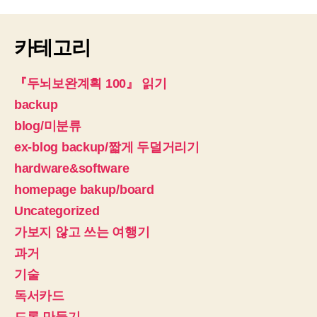
준
이
도
카테고리
시
를
만
『두뇌보완계획 100』 읽기
들
backup
때:
blog/미분류
서
울
ex-blog backup/짧게 두덜거리기
의
hardware&software
건
homepage bakup/board
설
과
Uncategorized
고
가보지 않고 쓰는 여행기
급
과거
호
텔
기술
-
독서카드
발
레
드론 만들기