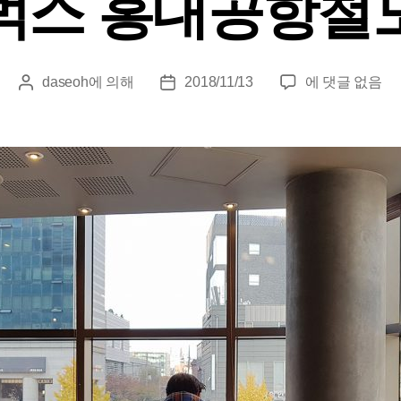
벅스 홍대공항철
스
daseoh
에 의해
2018/11/13
에 댓글 없음
게
게
타
시
시
벅
물
물
스
작
날
홍
성
짜
대
자
공
항
철
도
역
점