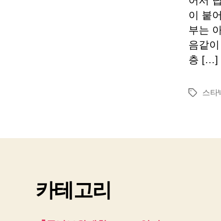
어서 
이 붙
부는 
음같이 
층 […]
스타
태
그
카테고리