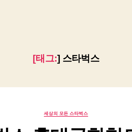
[태그:
]
스타벅스
카
세상의 모든 스타벅스
테
고
리