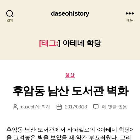
daseohistory
검색
메뉴
[태그:
]
아테네 학당
카
용산
테
후암동 남산 도서관 벽화
고
리
후
daseoh
에 의해
2017/03/18
에 댓글 없음
게
게
암
시
시
동
물
물
남
작
날
후암동 남산 도서관에서 라파엘로의 <아테네 학당>
산
성
짜
을 그려놓은 벽을 보았을 때 약간 부끄러웠다. 그리