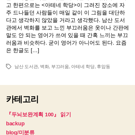
도
자
고 한편으로는 <아테네 학당>이 그려진 장소에 자
서
주 드나들던 사람들이 매일 같이 이 그림을 대단하
관
다고 생각하지 않았을 거라고 생각했다. 남산 도서
벽
관에서 벽화를 보고 느낀 부끄러움은 옷이나 간판에
화
말도 안 되는 영어가 쓰여 있을 때 간혹 느끼는 부끄
러움과 비슷하다. 굳이 영어가 아니어도 된다. 요즘
은 한글도 […]
남산 도서관
,
벽화
,
부끄러움
,
아테네 학당
,
후암동
태
그
카테고리
『두뇌보완계획 100』 읽기
backup
blog/미분류