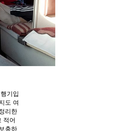
여행기입
지도 여
 정리한
 적어
 보충하