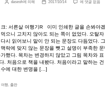
『서
daseoh
에 의해
2017/10/14
에 댓글 없음
게
게
른
시
시
살
물
물
여
작
날
행
성
짜
링크: 서른살 여행기R 이미 인쇄한 글을 손봐야
기』
자
 먹으니 고치지 않아도 되는 쪽이 없었다. 오탈자
교
 다시 읽어보니 말이 안 되는 문장도 다듬었다. 
정
후
 맥락에 맞지 않는 문장을 뺏고 설명이 부족한 문
기
추가했다. 목차는 변경하지 않았고 그림 목차와 표
다. 처음으로 책을 내봤다. 처음이라고 말하는 건
수에 대한 변명을 […]
,
여행
,
출판