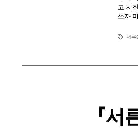
고 사
쓰자 
서른
태
그
『서른