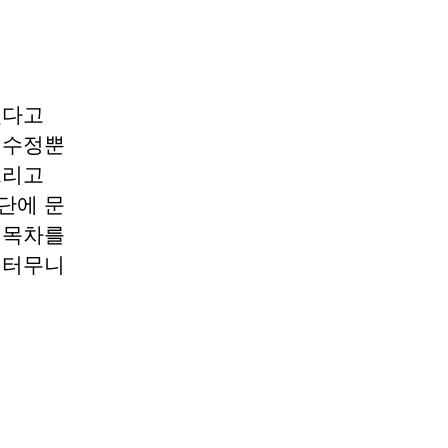
겠다고
 수정뿐
그리고
단에 문
 목차를
 터무니