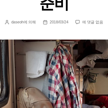
준비
준
daseoh
에 의해
2018/03/24
에 댓글 없음
게
게
비
시
시
물
물
작
날
성
짜
자