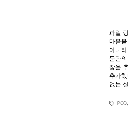
파일 
마음을
아니라
문단의
장을 
추가했
없는 실
POD
태
그