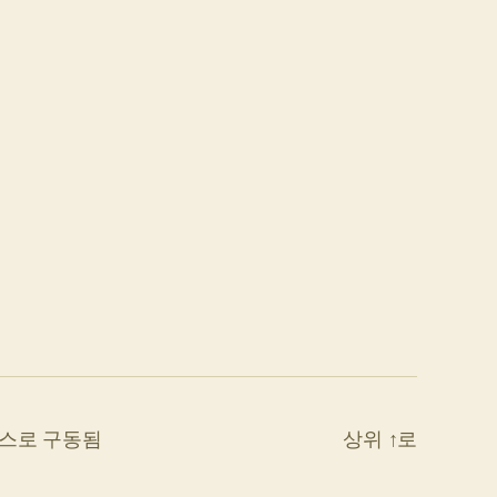
스로 구동됨
상위
↑
로