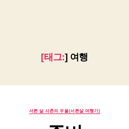
[태그:
]
여행
카
서른 살 사촌의 우울(서른살 여행기)
테
고
리