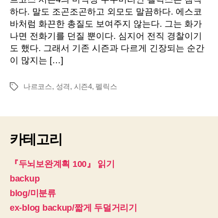
하다. 말도 조곤조곤하고 외모도 말끔하다. 에스코
바처럼 화끈한 총질도 보여주지 않는다. 그는 화가
나면 전화기를 던질 뿐이다. 심지어 전직 경찰이기
도 했다. 그래서 기존 시즌과 다르게 긴장되는 순간
이 많지는 […]
나르코스
,
성격
,
시즌4
,
펠릭스
태
그
카테고리
『두뇌보완계획 100』 읽기
backup
blog/미분류
ex-blog backup/짧게 두덜거리기