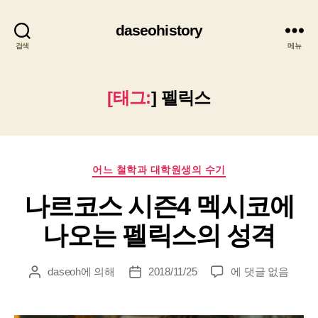
daseohistory
검색
메뉴
[태그:
]
펠릭스
카
어느 철학과 대학원생의 수기
테
나르코스 시즌4 멕시코에
고
리
나오는 펠릭스의 성격
나
daseoh
에 의해
2018/11/25
에 댓글 없음
게
게
르
시
시
코
물
물
스