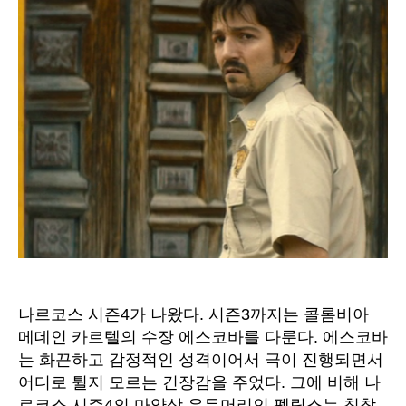
작
날
시
성
짜
즌
자
4
멕
시
코
에
나
오
는
펠
릭
스
의
성
나르코스 시즌4가 나왔다. 시즌3까지는 콜롬비아
격
메데인 카르텔의 수장 에스코바를 다룬다. 에스코바
는 화끈하고 감정적인 성격이어서 극이 진행되면서
어디로 튈지 모르는 긴장감을 주었다. 그에 비해 나
르코스 시즌4의 마약상 우두머리인 펠릭스는 침착