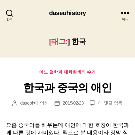
daseohistory
검색
메뉴
[태그:
]
한국
카
어느 철학과 대학원생의 수기
테
한국과 중국의 애인
고
리
한
daseoh
에 의해
2019/02/23
에 댓글 없음
게
게
국
시
시
과
물
물
중
작
날
요즘 중국어를 배우는데 애인에 대한 호칭이 한국과
국
성
짜
꽤 다른 것에 재미있다. 책으로 본 내용이라 정말 실