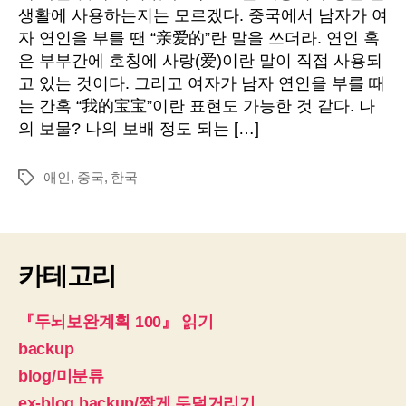
의
자
생활에 사용하는지는 모르겠다. 중국에서 남자가 여
애
자 연인을 부를 땐 “亲爱的”란 말을 쓰더라. 연인 혹
인
은 부부간에 호칭에 사랑(爱)이란 말이 직접 사용되
고 있는 것이다. 그리고 여자가 남자 연인을 부를 때
는 간혹 “我的宝宝”이란 표현도 가능한 것 같다. 나
의 보물? 나의 보배 정도 되는 […]
애인
,
중국
,
한국
태
그
카테고리
『두뇌보완계획 100』 읽기
backup
blog/미분류
ex-blog backup/짧게 두덜거리기