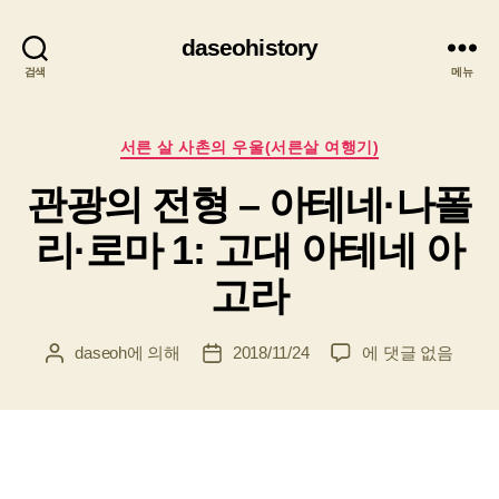
daseohistory
검색
메뉴
카
서른 살 사촌의 우울(서른살 여행기)
테
관광의 전형 – 아테네·나폴
고
리
리·로마 1: 고대 아테네 아
고라
관
daseoh
에 의해
2018/11/24
에 댓글 없음
게
게
광
시
시
의
물
물
전
작
날
형
성
짜
–
자
아