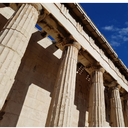
테
네
·
나
폴
리
·
로
마
1:
고
대
아
테
네
아
고
라