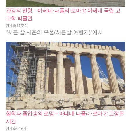
관광의 전형 – 아테네·나폴리·로마 1: 아테네 국립 고
고학 박물관
2018/11/24
"서른 살 사촌의 우울(서른살 여행기)"에서
철학과 졸업생의 로망 – 아테네·나폴리·로마 2: 고정된
시간
2019/01/01