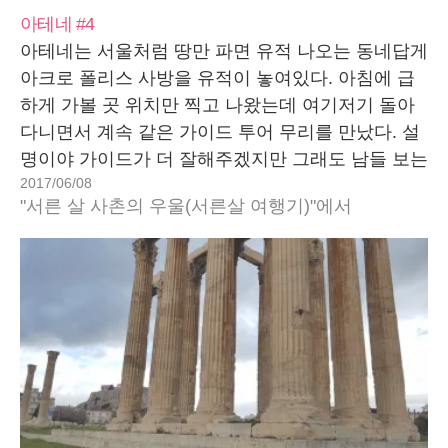
아테네 #4
아테네는 서울처럼 땅만 파면 유적 나오는 동네답게
아크로 폴리스 사방을 유적이 놓여있다. 아침에 급
하게 가볼 곳 위치만 찍고 나왔는데 여기저기 돌아
다니면서 계속 같은 가이드 투어 무리를 만났다. 설
명이야 가이드가 더 잘해주겠지만 그래도 남들 보는
2017/06/08
건 보고 가는 거다. 꽤 뿌듯했다. 물론 여기저기 찾
"서른 살 사촌의 우울(서른살 여행기)"에서
아보지 말고 가이드 투어를 했어야 한다는 아쉬움도
있다.…