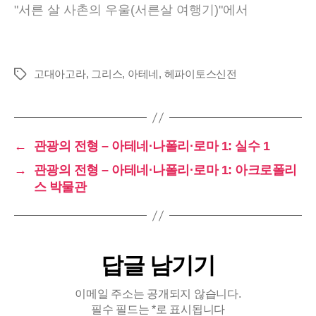
"서른 살 사촌의 우울(서른살 여행기)"에서
고대아고라
,
그리스
,
아테네
,
헤파이토스신전
태
그
←
관광의 전형 – 아테네·나폴리·로마 1: 실수 1
→
관광의 전형 – 아테네·나폴리·로마 1: 아크로폴리
스 박물관
답글 남기기
이메일 주소는 공개되지 않습니다.
필수 필드는
*
로 표시됩니다