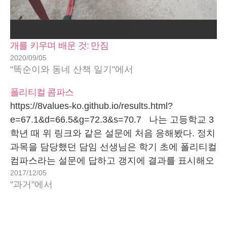
개를 키우며 배운 것: 만짐
2020/09/05
"똑순이와 동네 산책 일기"에서
폴리티컬 콤파스
https://8values-ko.github.io/results.html?
e=67.1&d=66.5&g=72.3&s=70.7 나는 고등학교 3
학년 때 위 링크와 같은 설문에 처음 응해봤다. 정치
과목을 담당했던 담임 선생님은 학기 초에 폴리티컬
컴파스라는 설문에 답하고 갱지에 결과를 표시해오
2017/12/05
라고 하셨다. 결과지는 2차원의 좌표평면에 표시하
"과거"에서
게 되어 있는데 한 축은 정치적인 영역으로 독재부
터 아나키즘까지이고, 다른 한 축은 경제적인 영역
으로 공산주의부터 시장 자유주의까지다. 내 결과는