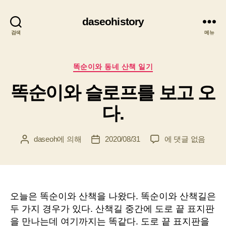
daseohistory
검색
메뉴
카
똑순이와 동네 산책 일기
테
똑순이와 슬로프를 보고 오
고
리
다.
똑
daseoh
에 의해
2020/08/31
에 댓글 없음
게
게
순
시
시
이
물
물
와
작
날
슬
성
짜
로
자
오늘은 똑순이와 산책을 나왔다. 똑순이와 산책길은
프
두 가지 경우가 있다. 산책길 중간에 도로 끝 표지판
를
을 만나는데 여기까지는 똑같다. 도로 끝 표지판을