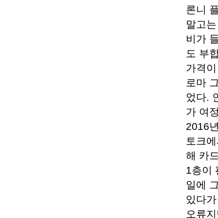
론니 
말고는
비가 
도 부
가격이
로마 
었다.
가 여
2016
토크에
해 카
1층이
일에 
있다가
오류지