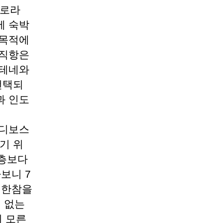
오로라
에 숙박
 목적에
 직항은
아테네와
선택되
과 인도
라디보스
기 위
2층보다
보니 7
 한참을
미 없는
 모른