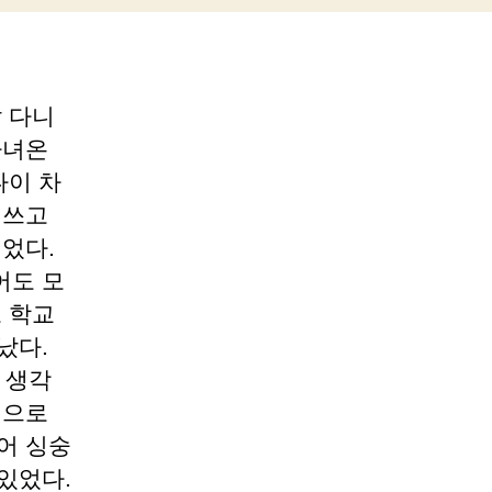
잘 다니
다녀온
나이 차
 쓰고
되었다.
어도 모
로 학교
났다.
 생각
적으로
어 싱숭
있었다.