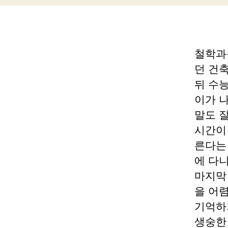
철학과
던 건
뒤 수능
이가 
말도 
시간이
른다는
에 다
마지막
을 어
기억하
생숭한