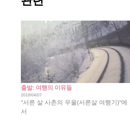
관련
출발: 여행의 이유들
2018/04/07
"서른 살 사촌의 우울(서른살 여행기)"에
서