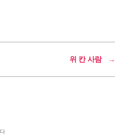
위 칸 사람
→
니다