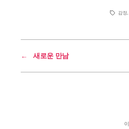
감정
태
그
←
새로운 만남
이