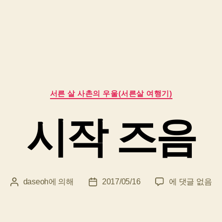
카
서른 살 사촌의 우울(서른살 여행기)
테
고
시작 즈음
리
시
daseoh
에 의해
2017/05/16
에 댓글 없음
게
게
작
시
시
즈
물
물
음
작
날