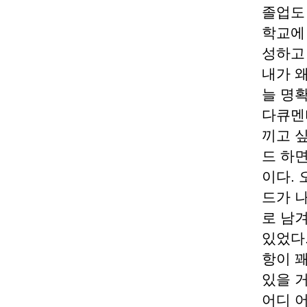
졸업도
학교에
성하고
내가 
늘 명
다큐멘
끼고 
드 하면
이다.
드가 
로 남
있었다
항이 
있을 
어디 