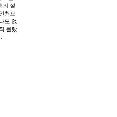
행의 설
 인천으
나도 없
직 몰랐
.