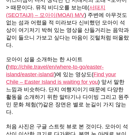
>
때문이다
.
뮤직
비디오를
보는데
(
서태지
(SEOTAIJI) – 모아이(MOAI) M/V
)
주변에
아무것도
없는
섬과
어렸을
적
미라보다
신비했던
모아이
석
상이
여기저기
박혀
있는
영상을
산들거리는
음악과
같이
들으니
가보고
싶다는
마음이
깃털처럼
떠올랐
다.
모아이
섬을
소개하는
한
사이트
(
http://chile.travel/en/where-to-go/easter-
island/easter-island/
)
에
있는
영상도
(
Find your
Chile – Easter Island is waiting for you
)
앞서
말한
느낌과
비슷하다
.
단지
여행지이기
때문에
다양한
활동을
소개하기
위한
말타기나
다이빙
그리고
원주
민
문화
체험
(?)
같은
장면은
별로
눈길이
가지
않는
다.
처음
사진은
구글
스트릿
뷰로
본
것이다
.
모아이
석
상이
이상한
크기로
다가왔다
.
분명
눈
아래로
보이