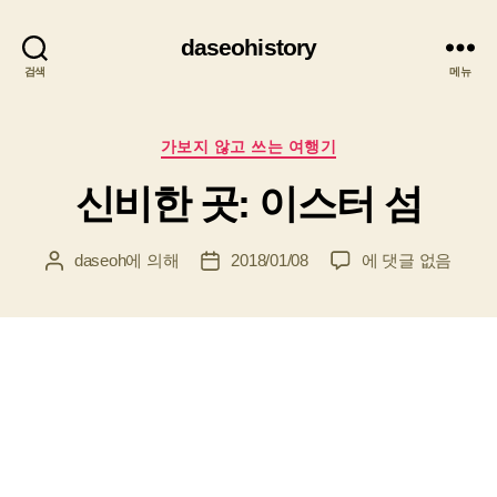
daseohistory
검색
메뉴
카
가보지 않고 쓰는 여행기
테
신비한 곳: 이스터 섬
고
리
신
daseoh
에 의해
2018/01/08
에 댓글 없음
게
게
비
시
시
한
물
물
곳:
작
날
이
성
짜
스
자
터
섬