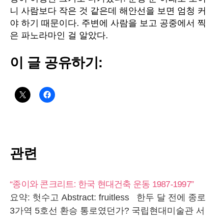
니
사람보다
작은
것
같은데
해안선을
보면
엄청
커
야
하기
때문이다
.
주변에
사람을
보고
공중에서
찍
은
파노라마인
걸
알았다
.
이 글 공유하기:
관련
“종이와 콘크리트: 한국 현대건축 운동 1987-1997”
요약: 헛수고 Abstract: fruitless 한두 달 전에 종로
3가역 5호선 환승 통로였던가? 국립현대미술관 서