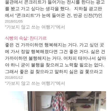
울관에서 콘크리트가 들어가는 전시를 한다는 광고
를 봤고 가고 싶다는 생각을 했다. 지하철 광고판
에서 "콘크리트"가 눈에 들어온 건, 반공 신전(?)인
2018/01/05
김수근의 자유 센터나 서울역사박물관에서 비슷한
"가보지 않고 쓰는 여행기"에서
시절에 콘크리트 복원한 광화문 단면을 본 기억과
중학교 시절 과학 선생님이 박정희…
식빵의 속살: 찬디가르
좋은 건 가까이하면 행복해지는 거다. 가고 싶던 곳
에 가서 정말 행복해졌다면 그건 좋은 거다. 싫은 건
가까이하면 불행해지는 거다. 어차피 태어나서 살아
야 하니 굳이 불행을 찾으려고 노력할 필요는 없다.
그래서 좋은 걸 찾으라고 말하지 싫은 걸 쫓으라고
2018/01/12
말하지 않는다. 사실 싫은 건 굳이 찾지 않아도 본능
"가보지 않고 쓰는 여행기"에서
적으로 안다. 보통 싫은 건…