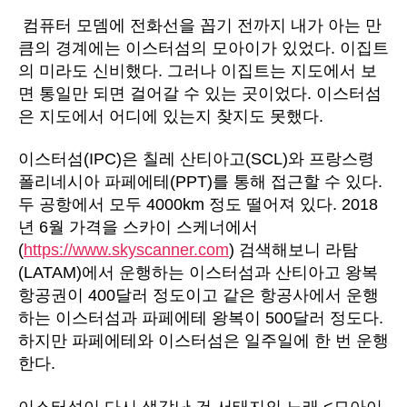
컴퓨터
모뎀에
전화선을
꼽기
전까지
내가
아는
만
큼의
경계에는
이스터섬의
모아이가
있었다
.
이집트
의
미라도
신비했다
.
그러나
이집트는
지도에서
보
면
통일만
되면
걸어갈
수
있는
곳이었다
.
이스터섬
은
지도에서
어디에
있는지
찾지도
못했다.
이스터섬
(IPC)
은
칠레
산티아고
(SCL)
와
프랑스령
폴리네시아
파페에테
(PPT)
를
통해
접근할
수
있다
.
두
공항에서
모두
4000km
정도
떨어져
있다
. 2018
년
6
월
가격을
스카이
스케너에서
(
https://www.skyscanner.co
m
)
검색해보니
라탐
(LATAM)
에서
운행하는
이스터섬과
산티아고
왕복
항공권이
400
달러
정도이고
같은
항공사에서
운행
하는
이스터섬과
파페에테
왕복이
500
달러
정도다
.
하지만
파페에테와
이스터섬은
일주일에
한
번
운행
한다.
이스터섬이
다시
생각난
건
서태지의
노래
<
모아이