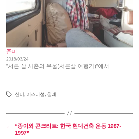
준비
2018/03/24
"서른 살 사촌의 우울(서른살 여행기)"에서
신비
,
이스터섬
,
칠레
태
그
←
“종이와 콘크리트: 한국 현대건축 운동 1987-
1997”