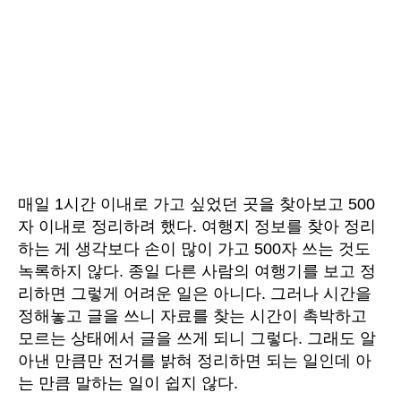
매일
1
시간
이내로
가고
싶었던
곳을
찾아보고
500
자
이내로
정리하려
했다
.
여행지
정보를
찾아
정리
하는
게
생각보다
손이
많이
가고
500
자
쓰는
것도
녹록하지
않다
.
종일
다른
사람의
여행기를
보고
정
리하면
그렇게
어려운
일은
아니다
.
그러나
시간을
정해놓고
글을
쓰니
자료를
찾는
시간이
촉박하고
모르는
상태에서
글을
쓰게
되니
그렇다
.
그래도
알
아낸
만큼만
전거를
밝혀
정리하면
되는
일인데
아
는
만큼
말하는
일이
쉽지
않다
.