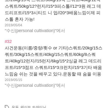
스쿼트/50kg/12?런지//15*3피스톨//12*3원 레그 데
드리프트//15*3시티드 니 업//20*3배움느낌이제 피
스톨 혼자 가능!
2019/05/04
"수신(personal cultivation)"에서
#32
사건운동(이름/중량/횟수 or 기타)스쿼트/20kg/15스
쿼트/30kg/15스쿼트/40kg/15스쿼트/60kg/8스쿼
트/40kg/12런지//15런지/6kg/15*2싱글 레그 데드리
프트//15*3점프 스쿼트//15*3크런치//15*3기타 배움
느낌숨 쉬는 것을 배우고 있다.운동할 때 숨을 이용
2019/05/15
해 뼈가 없는 복부를 단단하게 하는 게 중요하다고
"수신(personal cultivation)"에서
한다. 그런데 숨 쉬는 게 여간 헷갈리는 일이 아니
다.지난 목금, 날이 세진다, 이제.이제 날을 세고 일
상을 진행하고 잠들 수 있을 정도가 되었다.
운동
,
웨이트 트레이닝
태