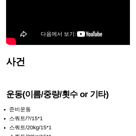
사건
운동(이름/중량/횟수 or 기타)
준비운동
스쿼트/?/15*1
스쿼트/20kg/15*1