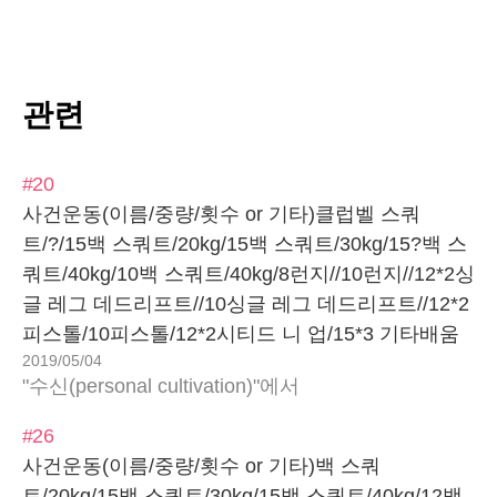
관련
#20
사건운동(이름/중량/횟수 or 기타)클럽벨 스쿼
트/?/15백 스쿼트/20kg/15백 스쿼트/30kg/15?백 스
쿼트/40kg/10백 스쿼트/40kg/8런지//10런지//12*2싱
글 레그 데드리프트//10싱글 레그 데드리프트//12*2
피스톨/10피스톨/12*2시티드 니 업/15*3 기타배움
2019/05/04
스쿼트허벅지 아래쪽 근육이 땅길 정도로 앉아.느낌
"수신(personal cultivation)"에서
#26
사건운동(이름/중량/횟수 or 기타)백 스쿼
트/20kg/15백 스쿼트/30kg/15백 스쿼트/40kg/12백