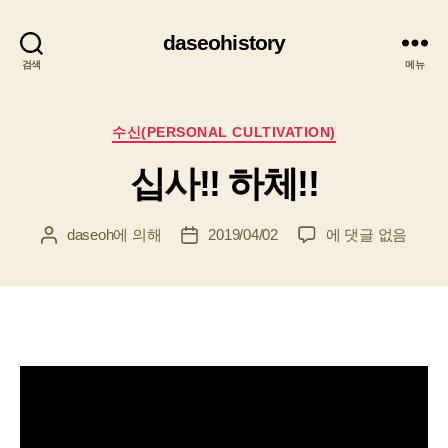
daseohistory
검색
메뉴
카
수신(PERSONAL CULTIVATION)
테
십사!! 하체!!
고
리
십
daseoh
에 의해
2019/04/02
에 댓글 없음
게
게
사!!
시
시
하
물
물
체!!
작
날
성
짜
자