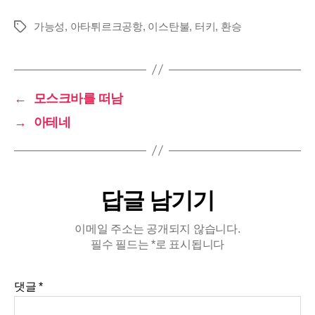
가능성
,
아타튀르크공항
,
이스탄불
,
터키
,
환승
태
그
←
모스크바를 떠남
→
아테네
답글 남기기
이메일 주소는 공개되지 않습니다.
필수 필드는
*
로 표시됩니다
댓글
*