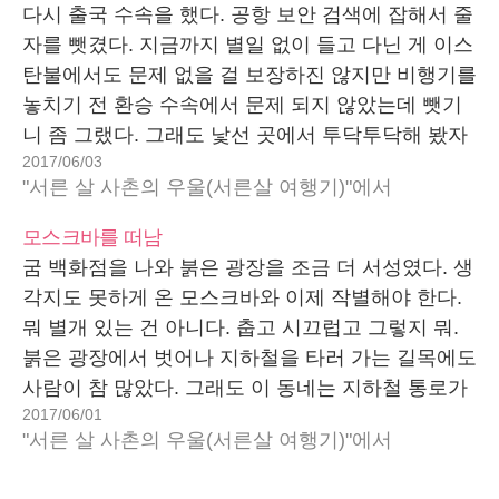
다시 출국 수속을 했다. 공항 보안 검색에 잡해서 줄
자를 뺏겼다. 지금까지 별일 없이 들고 다닌 게 이스
탄불에서도 문제 없을 걸 보장하진 않지만 비행기를
놓치기 전 환승 수속에서 문제 되지 않았는데 뺏기
니 좀 그랬다. 그래도 낯선 곳에서 투닥투닥해 봤자
2017/06/03
좋을 거 없어보이고 줄자 비싼 것도 아니니 버리는
"서른 살 사촌의 우울(서른살 여행기)"에서
거지 뭐. 30리터도 안되는…
모스크바를 떠남
굼 백화점을 나와 붉은 광장을 조금 더 서성였다. 생
각지도 못하게 온 모스크바와 이제 작별해야 한다.
뭐 별개 있는 건 아니다. 춥고 시끄럽고 그렇지 뭐.
붉은 광장에서 벗어나 지하철을 타러 가는 길목에도
사람이 참 많았다. 그래도 이 동네는 지하철 통로가
2017/06/01
모두 일방통행이어서 발만 맞춰 걸으면 마주 오는
"서른 살 사촌의 우울(서른살 여행기)"에서
사람과 부딪히거나 할 일은…