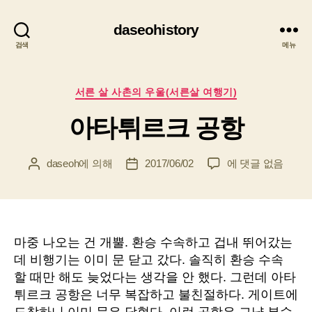
daseohistory
검색
메뉴
카
서른 살 사촌의 우울(서른살 여행기)
테
아타튀르크 공항
고
리
아
daseoh
에 의해
2017/06/02
에 댓글 없음
게
게
타
시
시
튀
물
물
르
작
날
크
성
짜
공
자
마중 나오는 건 개뿔. 환승 수속하고 겁내 뛰어갔는
항
데 비행기는 이미 문 닫고 갔다. 솔직히 환승 수속
할 때만 해도 늦었다는 생각을 안 했다. 그런데 아타
튀르크 공항은 너무 복잡하고 불친절하다. 게이트에
도착하니 이미 문은 닫혔다. 이런 공항은 그냥 부수