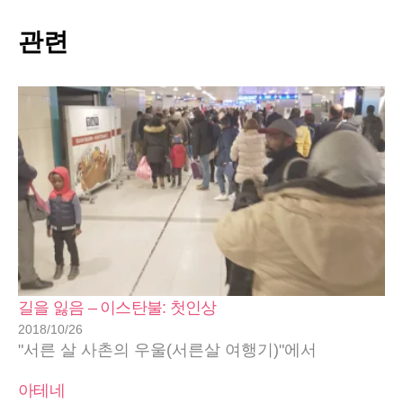
관련
길을 잃음 – 이스탄불: 첫인상
2018/10/26
"서른 살 사촌의 우울(서른살 여행기)"에서
아테네