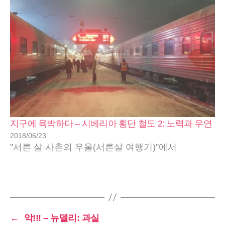
어쩔…
지구에 육박하다 – 시베리아 횡단 철도 2: 노력과 우연
2018/06/23
"서른 살 사촌의 우울(서른살 여행기)"에서
←
악!!! – 뉴델리: 과실