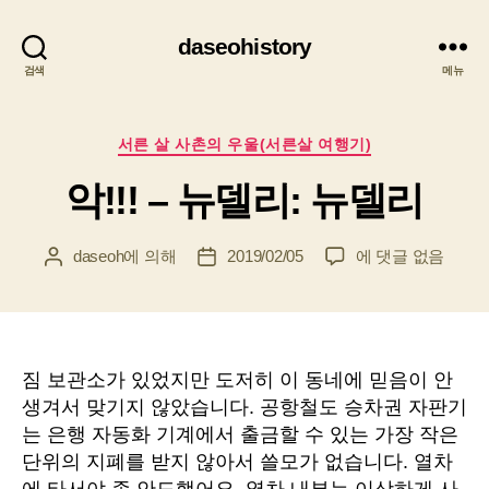
daseohistory
검색
메뉴
카
서른 살 사촌의 우울(서른살 여행기)
테
악!!! – 뉴델리: 뉴델리
고
리
악!!!
daseoh
에 의해
2019/02/05
에 댓글 없음
게
게
–
시
시
뉴
물
물
델
작
날
리:
성
짜
뉴
자
짐 보관소가 있었지만 도저히 이 동네에 믿음이 안
델
생겨서 맞기지 않았습니다. 공항철도 승차권 자판기
리
는 은행 자동화 기계에서 출금할 수 있는 가장 작은
단위의 지폐를 받지 않아서 쓸모가 없습니다. 열차
에 타서야 좀 안도했어요. 열차 내부는 이상하게 사