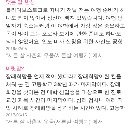
맺는 말: 반성
블라디보스토크로 떠나기 전날 저는 여행 준비가 하
나도 되지 않아서 정신이 빠져 있었습니다. 여행 당
일까지 숙소는커녕 이 여행에서 가장 많은 중요하고
돈이 많이 드는 오로라 보기에 관한 준비도 하나도
되지 않았어요. 인도 비자 신청을 위한 사진도 공항
2019/02/05
가는 길에 찍었습니다. 환장할 노릇이지요. 이 모든
"서른 살 사촌의 우울(서른살 여행기)"에서
게 사람 사는 곳은 다 똑같다는 안일한…
머릿말?
장래희망을 언제 적어 봤더라? 장래희망이란 칸을
채워 본 건 고등학교 3학년 때가 마지막이다. 장래
희망을 찾아본 건 대학 신입생을 대상으로 한 진로
교양 과목 시간이 마지막이다. 심리 검사나 여러 직
업 사례로 장래희망을 생각하는 시간이었다. 고등학
2017/06/15
교 때 장래희망 칸을 채우는 것이 강요에 의한 자백
"서른 살 사촌의 우울(서른살 여행기)"에서
이라면 신입생 때 장래희망을 찾은 건 심문을 받고