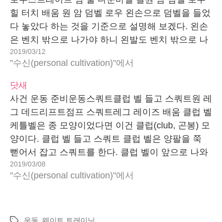
힐 터치 배움 원 암 덤벨 로우 왼손으로 덤벨을 들었
다 놓았다 하는 것을 기준으로 설명해 보겠다. 왼손
은 벤치 밖으로 나가야 하니 왼발도 벤치 밖으로 나
2019/03/12
간다. 오른발 무릎과 오른손으로 벤치를 딛는다. 이
"수신(personal cultivation)"에서
때 등은 벤치와 수평을 이룬다. 이 상태로 왼손으
로…
닷새
사건 운동 준비운동스쿼트클럽 벨 들고 스쿼트원 레
그 데드리프트점프 스쿼트레그 레이즈 배움 클럽 벨
케틀벨은 종 모양이었다면 이건 클럽(club, 곤봉) 모
양이다. 클럽 벨 들고 스쿼트 클럽 벨은 양팔을 쭉
뻗어서 잡고 스쿼트를 한다. 클럽 벨이 앞으로 나와
2019/03/08
있기 때문에 몸을 더 엉덩이 쪽으로 보내서 앉았다
"수신(personal cultivation)"에서
일어날 수 있다. 엉덩이 근육을 움직이는…
운동
,
웨이트 트레이닝
태