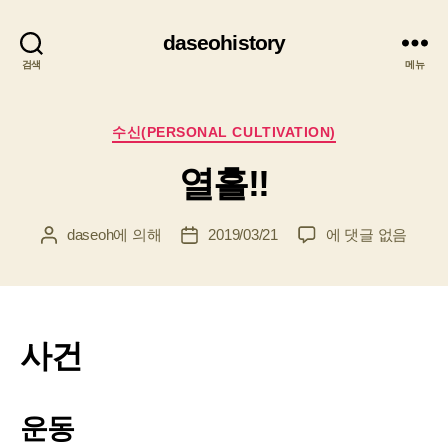
daseohistory
검색
메뉴
카
수신(PERSONAL CULTIVATION)
테
열흘!!
고
리
열
daseoh
에 의해
2019/03/21
에 댓글 없음
게
게
흘!!
시
시
물
물
작
날
성
짜
자
사건
운동