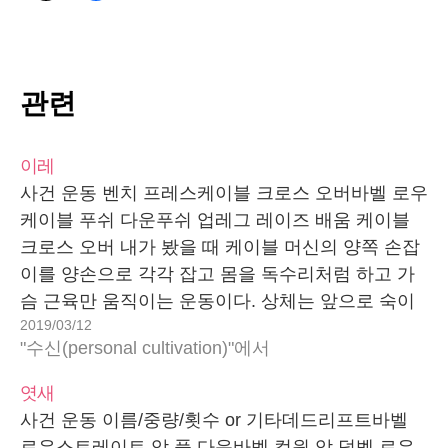
관련
이레
사건 운동 벤치 프레스케이블 크로스 오버바벨 로우
케이블 푸쉬 다운푸쉬 업레그 레이즈 배움 케이블
크로스 오버 내가 봤을 때 케이블 머신의 양쪽 손잡
이를 양손으로 각각 잡고 몸을 독수리처럼 하고 가
슴 근육만 움직이는 운동이다. 상체는 앞으로 숙이
2019/03/12
고 엉덩이도 뒤로 약간 빼고 한다. 팔도 약간 구부린
"수신(personal cultivation)"에서
채로 고정한다. 오직 가슴 근육 움직임에 집중한다.
…
엿새
사건 운동 이름/중량/횟수 or 기타데드리프트바벨
로우스트레이트 암 풀 다운바벨 컬원 암 덤벨 로우