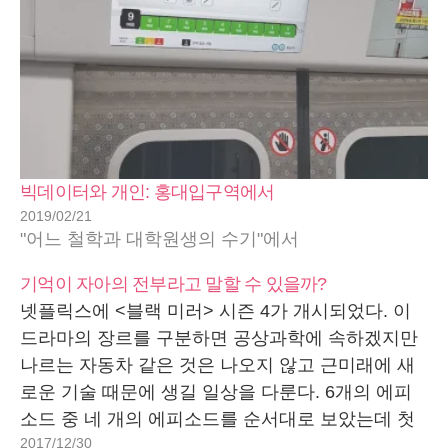
빅데이터와 개인: 홍대입구역에서
2019/02/21
"어느 철학과 대학원생의 수기"에서
기억이 자아의 전부라고 말할 수 있을까?
넷플릭스에 <블랙 미러> 시즌 4가 개시되었다. 이
드라마의 장르를 구분하면 공상과학에 속하겠지만
나르는 자동차 같은 것은 나오지 않고 근미래에 새
로운 기술 때문에 생길 일상을 다룬다. 6개의 에피
소드 중 네 개의 에피소드를 순서대로 보았는데 첫
2017/12/30
번째와 네 번째 에피소드는 디지털 데이터의 의인화