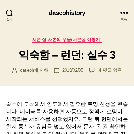
daseohistory
검색
메뉴
카
서른 살 사촌의 우울(서른살 여행기)
테
익숙함 – 런던: 실수 3
고
리
익
daseoh
에 의해
2019/02/05
에 댓글 없음
게
게
숙
시
시
함
물
물
–
작
날
런
성
짜
던:
자
숙소에 도착해서 인도에서 필요한 로밍 신청을 했습
실
니다. 데이터를 사용하면 자동으로 정액제 로밍이
수
시작되는 서비스를 선택했지요. 그런 뒤 런던에서는
3
현지 통신사 유심을 넣고 있어서 문자 온 걸 확인하
기 위해 유심을 갈아 꼈습니다. 문자를 확인하고 긴