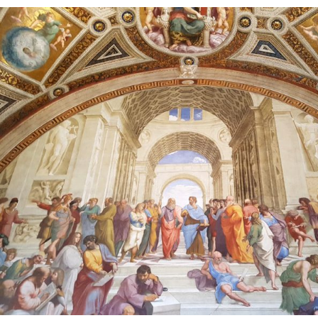
로
망
–
아
테
네
·
나
폴
리
·
로
마
2:
「아
테
네
학
당」