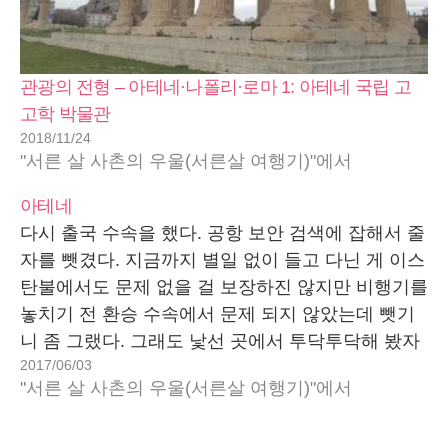
관광의 전형 – 아테네·나폴리·로마 1: 아테네 국립 고
고학 박물관
2018/11/24
"서른 살 사촌의 우울(서른살 여행기)"에서
아테네
다시 출국 수속을 했다. 공항 보안 검색에 잡해서 줄
자를 뺏겼다. 지금까지 별일 없이 들고 다닌 게 이스
탄불에서도 문제 없을 걸 보장하진 않지만 비행기를
놓치기 전 환승 수속에서 문제 되지 않았는데 뺏기
니 좀 그랬다. 그래도 낯선 곳에서 투닥투닥해 봤자
2017/06/03
좋을 거 없어보이고 줄자 비싼 것도 아니니 버리는
"서른 살 사촌의 우울(서른살 여행기)"에서
거지 뭐. 30리터도 안되는…