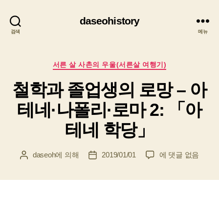
daseohistory
검색
메뉴
카
서른 살 사촌의 우울(서른살 여행기)
테
철학과 졸업생의 로망 – 아
고
리
테네·나폴리·로마 2: 「아
테네 학당」
철
daseoh
에 의해
2019/01/01
에 댓글 없음
게
게
학
시
시
과
물
물
졸
작
날
업
성
짜
생
자
의