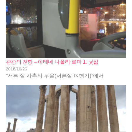
관광의 전형 – 아테네·나폴리·로마 1: 낯섦
2018/10/26
"서른 살 사촌의 우울(서른살 여행기)"에서