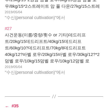
우/8kg/15*2스트레이트 암 풀 다운/27kg/15스트레
2019/05/04
이트 암 풀 다운/35kg/15*2크런치//15*3배움느낌처
"수신(personal cultivation)"에서
음 운동을 함혼자 해도 힘들다. 로우 동작을 할 때는
아파서 안 되는 지점이 있는데, 그럴 때마다 늘 이것
#27
도 못하면 뭘 하느냐는 생각이 들지만, 결국 되지 않
사건운동(이름/중량/횟수 or 기타)데드리프
는다. 정신 상태는 오롯이 몸에 달린 것 같다.케이블
트/20kg/15데드리프트/40kg/15데드리프
머신무게 조절할 때…
트/60kg/10?데드리프트/70kg/8데드리프트
40kg/12?바벨 로우/20kg/15바벨 로우/30kg/12?*2
덤벨 로우/10kg/15덤벨 로우/10kg/12덤벨 로
2019/05/04
우/10kg/15스트레이트 암 풀 다운/?/15스트레이트
"수신(personal cultivation)"에서
암 풀 다운/?+?/15*2바벨 컬/10kg/15*3헤머
컬/4kg+4kg/15*3시티드 니 업//20배움호흡들어 올
렸을 때 내보내야지 로우 동작은.그래도 숨을 들이
마셨을 때 몸이 단단해지는 느낌이 뭔지 조금 알 거
같다.먹는 것잘 챙겨 먹을 생각 늘 해야 함.느낌이제
←
#35
몸무게를 들었다.지지난 주 하체할 때 런지가 어찌