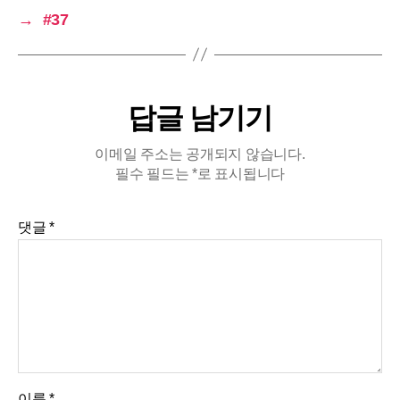
나 힘들었던지, 돌아오는…
→
#37
답글 남기기
이메일 주소는 공개되지 않습니다.
필수 필드는
*
로 표시됩니다
댓글
*
이름
*