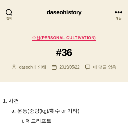
daseohistory
검색
메뉴
카
수신(PERSONAL CULTIVATION)
테
#36
고
리
#36
daseoh
에 의해
2019/05/22
에 댓글 없음
게
게
시
시
물
물
작
날
성
짜
자
사건
운동(중량(kg)/횟수 or 기타)
데드리프트