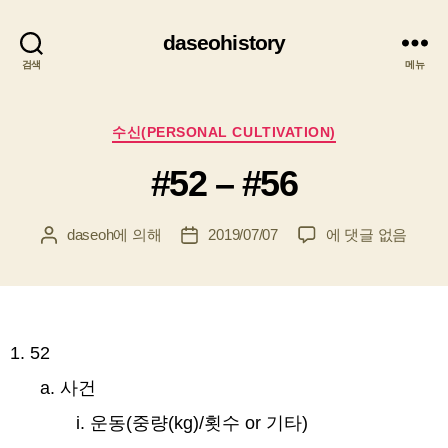
daseohistory
검색
메뉴
카
수신(PERSONAL CULTIVATION)
테
#52 – #56
고
리
#52
daseoh
에 의해
2019/07/07
에 댓글 없음
게
게
–
시
시
#56
물
물
작
날
성
짜
자
52
사건
운동(중량(kg)/횟수 or 기타)