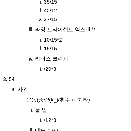
35/15
42/12
27/15
라잉 트라이셉트 익스텐션
10/15*2
15/15
리버스 크런치
/20*3
54
사건
운동(중량(kg)/횟수 or 기타)
풀 업
/12*3
데드리프트