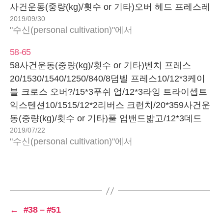
6/1510/15*2싱글 레그 스쿼트4?/156?/15*2오버 헤
사건운동(중량(kg)/횟수 or 기타)오버 헤드 프레스레
드 프레스6/15*3레터럴 레이즈4/15*3시티드 니
2019/09/30
터럴 레이즈티 레이즈스쿼트싱글 레그 스쿼트싱글
업/15크런치/15배움모든 무게에서 같은 자세가 나
"수신(personal cultivation)"에서
레그 데드 리프트크런치시티드 니 업느낌하체 했는
와야 한다.100사건운동(중량(kg)/횟수 or 기타)벤치
데 바로 기록하지 못해서 기억이 잘 나지 않음.운동
58-65
프레스20/2030/1540/1245/530/10덤벨 프레스
할 때도 아주 느긋느긋하게 함. 정신 차려야
58사건운동(중량(kg)/횟수 or 기타)벤치 프레스
10/1512/12?*2케이블 크로스…
지….103사건운동(중량(kg)/횟수 or 기타)벤치 프레
20/1530/1540/1250/840/8덤벨 프레스10/12*3케이
스20/2030/1540/1050/530/12?인클라인 덤벨 프레
블 크로스 오버?/15*3푸쉬 업/12*3라잉 트라이셉트
스12/1512/812/10?케이블 크로스 오버
익스텐션10/1515/12*2리버스 크런치/20*359사건운
27/1534/1542/15푸쉬 업11칸?/1511칸?/1211
동(중량(kg)/횟수 or 기타)풀 업밴드밟고/12*3데드
칸?/12?라잉 트라이셉트 익스텐션15/12?*3시티드
2019/07/22
리프트20/1540/1560/1550/15바벨 로우30/12*3원
니 업배움크런치날개뼈만 바닥에 닿으면…
"수신(personal cultivation)"에서
암 덤벨 로우8/15*3스트레이트 암 풀 다운
15/4*215/50*2리버스 크런치/20*360사건운동(중량
(kg)/횟수 or 기타)오버 해드 프레스8/2010/1510/15
레터럴 레이즈1/153/153/15프론트 레이즈3/15*3벤
트 오버 레타럴 레이즈3/15*3라잉 트라이셉트 익스
←
#38 – #51
텐션10/1515/15*2푸쉬 다운?/15?+?/15*2리버스 크