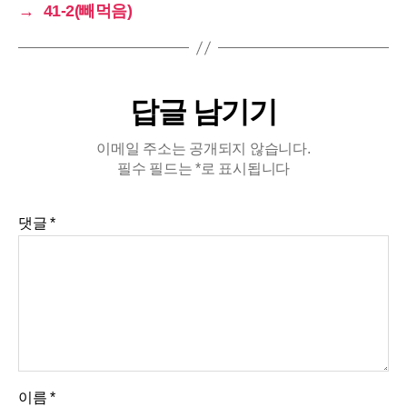
런치20/15*361사건운동(중량(kg)/횟수 or 기타)스쿼
→
41-2(빼먹음)
트20/1540/1560/870/580/1런지8/15*210/15싱글 레
그 스쿼트/12*3싱글 레그 데드리프트6/15*3리버스
크런치/20*362사건운동(중량(kg)/횟수 or 기타)벤치
답글 남기기
프레스10/1530/1540/135/735/5덤벨 프레스10/15*3
케이블 크로스 오버35/15*3푸쉬 업8번칸/12*3라잉
이메일 주소는 공개되지 않습니다.
트라이셉트…
필수 필드는
*
로 표시됩니다
댓글
*
이름
*