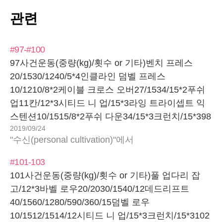
관련
#97-#100
97사건운동(중량(kg)/횟수 or 기타)벤치 프레스
20/1530/1240/5*4인클라인 덤벨 프레스
10/1210/8*2케이블 크로스 오버27/1534/15*2푸쉬
업11칸/12*3시티드 니 업/15*3라잉 트라이셉트 익
스텐션10/1515/8*2푸쉬 다운34/15*3크런치/15*398
2019/09/24
사건운동(중량(kg)/횟수 or 기타)바벨 로우
"수신(personal cultivation)"에서
20/1530/12?40/8?40/5 + 30/5?풀 업다리 잡고/12*3
데드리프트40/1560/15?80/5*2?50?덤벨 로우
#101-103
12/1514/8*2크런치/15*3시티드 니 업/15*3느낌데드
101사건운동(중량(kg)/횟수 or 기타)풀 업다리 잡
리프트 조금 나아졌음.다음날 기록해서 횟수와 무게
고/12*3바벨 로우20/2030/1540/12데드리프트
가 정확하지 않음.99사건운동(중량(kg)/횟수 or 기
40/1560/1280/590/360/15덤벨 로우
타)스쿼트20/1540/1560/1080/5*250/10런지
10/1512/1514/12시티드 니 업/15*3크런치/15*3102