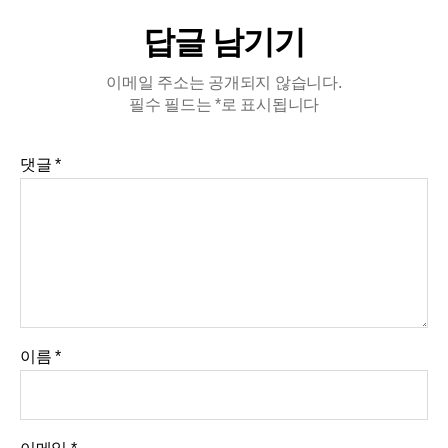
레그 스쿼트/12*3점프 스쿼트/15*3리버스 크런
답글 남기기
치/20*3 배움스쿼트할 때 벨트를 하니 호흡을 체크
할 수 있었다.복압을 채울 때는 괄약근에도 힘이 들
이메일 주소는 공개되지 않습니다.
어간다. 가슴은 안움직이지 않는다.…
필수 필드는
*
로 표시됩니다
댓글
*
이름
*