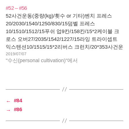
1. /15
#52 – #56
2. 6/15
52사건운동(중량(kg)/횟수 or 기타)벤치 프레스
3. 8/15
20/2030/1540/1250/830/15덤벨 프레스
iii. 원 래그 데드리프트
10/1510/1512/15푸쉬 업9칸/158칸/15*2케이블 크
1. 15
로스 오버27/2035/1542/1227/15라잉 트라이셉트
2. 6/15
익스텐션10/1515/15*2리버스 크런치/20*353사건운
3. 8/15…
2019/07/07
동(중량(kg)/횟수 or 기타)벤치 프레스
"수신(personal cultivation)"에서
20/2030/1540/1250/830/15덤벨 프레스
10/15*210/1512/15푸쉬 업9칸/158칸/15*2케이블
크로스 오버27/2035/1542/1227/15라잉 트라이셉트
익스텐션10/15*215/15리버스 크런치/20*354사건운
동(중량(kg)/횟수 or 기타)풀 업/12*3데드리프트
←
#84
20/1540/1560/870/450/12바벨 로우30/12*3덤벨 로
우10/12*3스트레이트 암 풀 다운35/1542/15*355사
→
#86
건운동(중량(kg)/횟수 or 기타)스쿼트
20/1540/1560/1270/540/12?런지/156/1510/15싱글