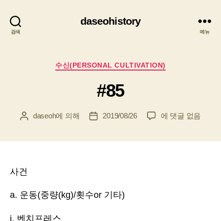
daseohistory
검색
메뉴
카
수신(PERSONAL CULTIVATION)
테
#85
고
리
#85
daseoh
에 의해
2019/08/26
에 댓글 없음
게
게
시
시
물
물
작
날
성
짜
자
사건
a. 운동(중량(kg)/횟수or 기타)
i. 벤치프레스