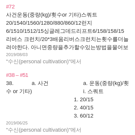
#72
사건운동(중량(kg)/횟수or 기타)스쿼트
20/1540/1560/1280/880/860/12런지
6/1510/1512/15싱글레그데드리프트6/158/158/15
리버스 크런치/20*3배움리버스크런치는횟수를더늘
려야한다. 아니면중량을추가할수있는방법을물어보
2019/08/03
자
"수신(personal cultivation)"에서
#38 – #51
38. a. 사건 a. 운동(중량(kg)/횟
수 or 기타) i. 스쿼트
1. 20/15
2. 40/15
3. 60/12
2019/06/25
4. 70/8
"수신(personal cultivation)"에서
ii. 런지