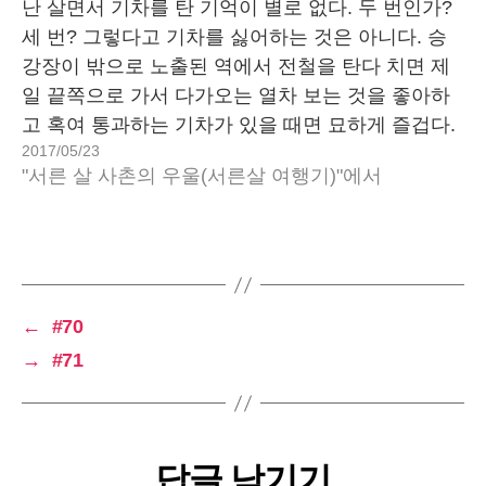
난 살면서 기차를 탄 기억이 별로 없다. 두 번인가?
세 번? 그렇다고 기차를 싫어하는 것은 아니다. 승
강장이 밖으로 노출된 역에서 전철을 탄다 치면 제
일 끝쪽으로 가서 다가오는 열차 보는 것을 좋아하
고 혹여 통과하는 기차가 있을 때면 묘하게 즐겁다.
2017/05/23
수원역에서 서울에 갈 일이 있으면 전철 말고 기차
"서른 살 사촌의 우울(서른살 여행기)"에서
타고 갈 생각을 하기도…
←
#70
→
#71
답글 남기기