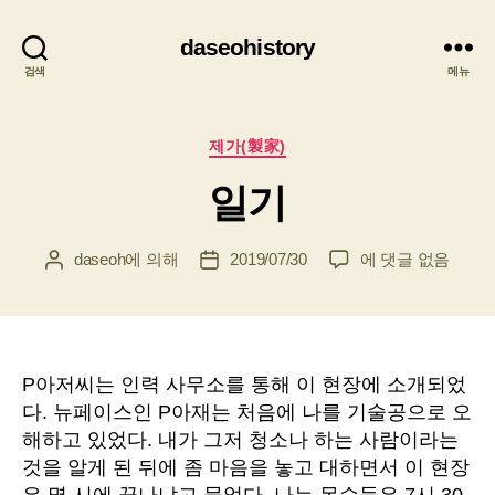
daseohistory
검색
메뉴
카
제가(製家)
테
일기
고
리
일
daseoh
에 의해
2019/07/30
에 댓글 없음
게
게
기
시
시
물
물
작
날
성
짜
자
P아저씨는 인력 사무소를 통해 이 현장에 소개되었
다. 뉴페이스인 P아재는 처음에 나를 기술공으로 오
해하고 있었다. 내가 그저 청소나 하는 사람이라는
것을 알게 된 뒤에 좀 마음을 놓고 대하면서 이 현장
은 몇 시에 끝나냐고 물었다. 나는 목수들은 7시 30