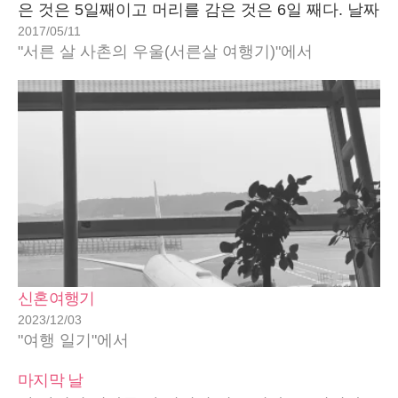
은 것은 5일째이고 머리를 감은 것은 6일 째다. 날짜
2017/05/11
를 모호하게 써놓은 것도 아니고 4일 째라고 명확히
"서른 살 사촌의 우울(서른살 여행기)"에서
써놓고 5일과 6일째에 있던 일을 적는 것은…
신혼여행기
2023/12/03
"여행 일기"에서
마지막 날