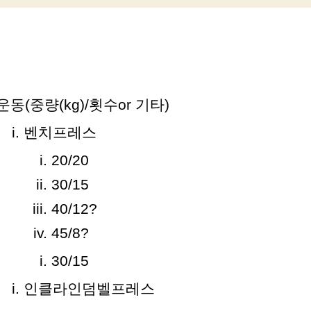
성
짜
자
운동(중량(kg)/횟수or 기타)
벤치프레스
20/20
30/15
40/12?
45/8?
30/15
인클라인덤벨프레스