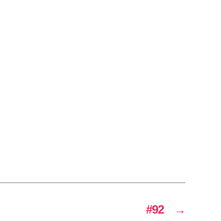
#92
→