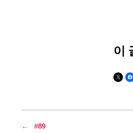
이 
←
#89