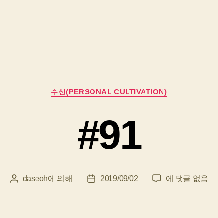
카
수신(PERSONAL CULTIVATION)
테
고
#91
리
#91
daseoh
에 의해
2019/09/02
에 댓글 없음
게
게
시
시
물
물
작
날